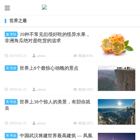
世界之最
20种不常见但很好吃的怪异水果，
趣·美味
非洲角瓜绝对是吃货的追求
2019-02-21
admin
阅读(
436
)
世界上8个最惊心动魄的景点
美·奇迹
2019-02-21
admin
阅读(
592
)
世界上38个惊人的美景，有胆你就
美·奇迹
去
2019-02-21
admin
阅读(
287
)
中国武汉将建世界最高建筑 — 凤凰
美·奇迹