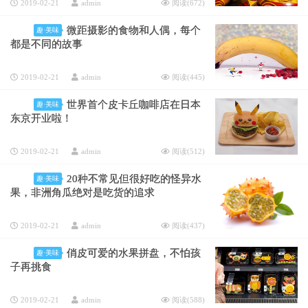
2019-02-21
admin
阅读(
672
)
微距摄影的食物和人偶，每个
趣·美味
都是不同的故事
2019-02-21
admin
阅读(
445
)
世界首个皮卡丘咖啡店在日本
趣·美味
东京开业啦！
2019-02-21
admin
阅读(
512
)
20种不常见但很好吃的怪异水
趣·美味
果，非洲角瓜绝对是吃货的追求
2019-02-21
admin
阅读(
437
)
俏皮可爱的水果拼盘，不怕孩
趣·美味
子再挑食
2019-02-21
admin
阅读(
588
)