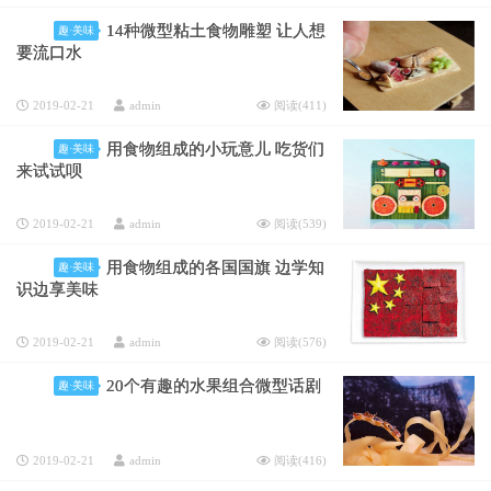
14种微型粘土食物雕塑 让人想
趣·美味
要流口水
2019-02-21
admin
阅读(
411
)
用食物组成的小玩意儿 吃货们
趣·美味
来试试呗
2019-02-21
admin
阅读(
539
)
用食物组成的各国国旗 边学知
趣·美味
识边享美味
2019-02-21
admin
阅读(
576
)
20个有趣的水果组合微型话剧
趣·美味
2019-02-21
admin
阅读(
416
)